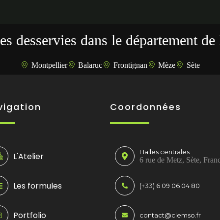
s desservies dans le département de 
Montpellier
Balaruc
Frontignan
Mèze
Sète
vigation
Coordonnées
Halles centrales
L'Atelier
6 rue de Metz, Sète, Fran
Les formules
(+33) 6 09 06 04 80
Portfolio
contact@clemso.fr