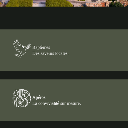
Baptêmes
Des saveurs locales.
Apéros
La convivialité sur mesure.