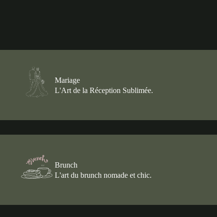
Mariage
L'Art de la Réception Sublimée.
Brunch
L'art du brunch nomade et chic.