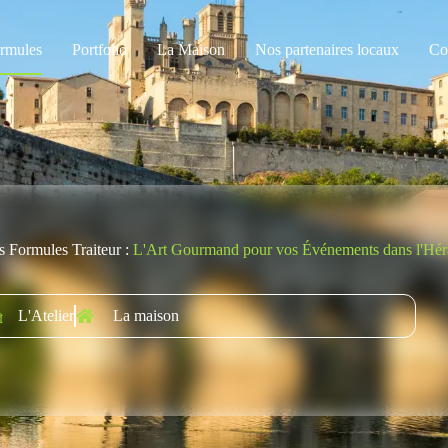
rmules
Portfolio
La Maison
Nos partenaires locaux
Co
 Formules Traiteur :
L'Art Gourmand pour vos Événements dans l'Hér
L'Atelier
La maison