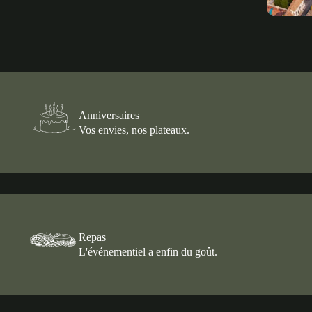
Anniversaires
Vos envies, nos plateaux.
Repas
L'événementiel a enfin du goût.