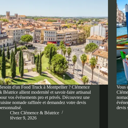
Besoin d'un Food Truck à Montpellier ? Clémence
Vous c
& Béatrice allient modernité et savoir-faire artisanal
Cléme
pour vos événements pro et privés. Découvrez une
nomade
cuisine nomade raffinée et demandez votre devis
événe
personnalisé.
devis 
Chez Clémence & Béatrice
février 9, 2026